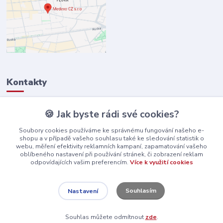
Kontakty
🍪 Jak byste rádi své cookies?
+420 734 312 201
(PO-PÁ, 9-15 hod)
Soubory cookies používáme ke správnému fungování našeho e-
shopu a v případě vašeho souhlasu také ke sledování statistik o
info@zdravotni-zidle.cz
webu, měření efektivity reklamních kampaní, zapamatování vašeho
oblíbeného nastavení při používání stránek, či zobrazení reklam
odpovídajících vašim preferencím.
Více k využití cookies
Souhlasím
Nastavení
© 2025 Medexo CZ s.r.o. Všechna práva vyhrazena.
Souhlas můžete odmítnout
zde
.
Vytvořeno na
Eshop-rychle.cz