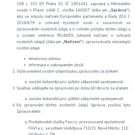
108 c, 101 00 Praha 10, IČ 1901441, zapsaná u Městského
soudu v Praze, oddíl C, vložka 160007
(dále jen
„Správce“
),
aby ve smyslu nařízení Evropského parlamentu a Rady (EU) č.
2016/679 o ochraně fyzických osob v souvislosti se
zpracováním osobních údajů a o volném pohybu těchto údajů a
o zrušení směrnice 95/46/ES (obecné nařízení o ochraně
osobních údajů) (dále jen
„Nařízení“
), zpracovával/a následující
osobní údaje:
emailovou adresu
informace o zakoupeném zboží
Výše uvedené osobní údaje budou zpracovány za účelem:
zaslání dotazníků pro zjištění zákaznické spokojenosti
Souhlas udělujete na zpracování po dobu 60 dní a to za účelem:
zaslání dotazníků pro zjištění zákaznické spokojenosti
Ke zpracování těchto osobních údajů Správce využívá tyto
Zpracovatele:
Poskytovatel služby Favi.cz, provozované společností
FAVI a.s., se sídlem Vodičkova 710/31, Nové Město, 110
00 Praha 1, ČR