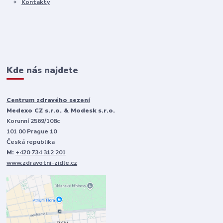
Kontakty
Kde nás najdete
Centrum zdravého sezení
Medexo CZ s.r.o. & Modesk s.r.o.
Korunní 2569/108c
101 00 Prague 10
Česká republika
M:
+420 734 312 201
www.zdravotni-zidle.cz