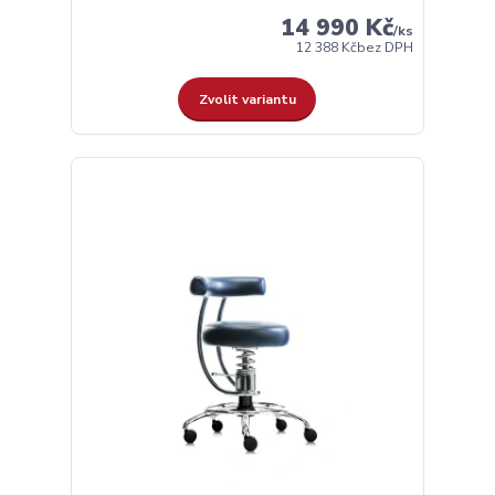
14 990 Kč
/
ks
12 388 Kč
bez DPH
Zvolit variantu