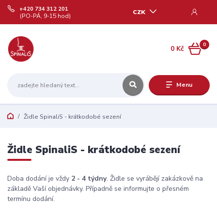
+420 734 312 201
CZK
(PO-PÁ, 9-15 hod)
0
0 Kč
Menu
Židle SpinaliS - krátkodobé sezení
Židle SpinaliS - krátkodobé sezení
Doba dodání je vždy
2 - 4 týdny
. Židle se vyrábějí zakázkově na
základě Vaší objednávky. Případně se informujte o přesném
termínu dodání.