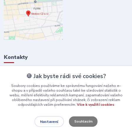
Kontakty
🍪 Jak byste rádi své cookies?
+420 734 312 201
(PO-PÁ, 9-15 hod)
Soubory cookies používáme ke správnému fungování našeho e-
shopu a v případě vašeho souhlasu také ke sledování statistik o
info@zdravotni-zidle.cz
webu, měření efektivity reklamních kampaní, zapamatování vašeho
oblíbeného nastavení při používání stránek, či zobrazení reklam
odpovídajících vašim preferencím.
Více k využití cookies
Souhlasím
Nastavení