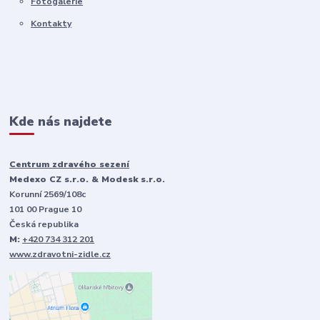
Fotogalerie
Kontakty
Kde nás najdete
Centrum zdravého sezení
Medexo CZ s.r.o. & Modesk s.r.o.
Korunní 2569/108c
101 00 Prague 10
Česká republika
M:
+420 734 312 201
www.zdravotni-zidle.cz