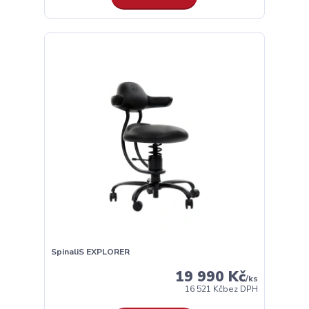
SpinaliS EXPLORER
19 990 Kč
/
ks
16 521 Kč
bez DPH