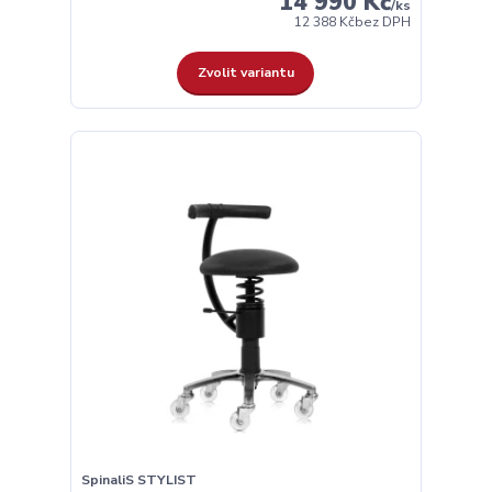
14 990 Kč
/
ks
12 388 Kč
bez DPH
Zvolit variantu
SpinaliS STYLIST