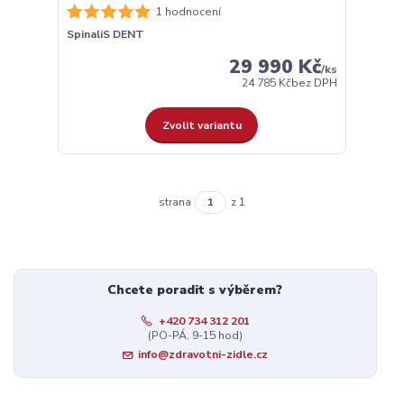
1 hodnocení
SpinaliS DENT
29 990 Kč
/
ks
24 785 Kč
bez DPH
Zvolit variantu
strana
z 1
Chcete poradit s výběrem?
+420 734 312 201
(PO-PÁ, 9-15 hod)
info@zdravotni-zidle.cz