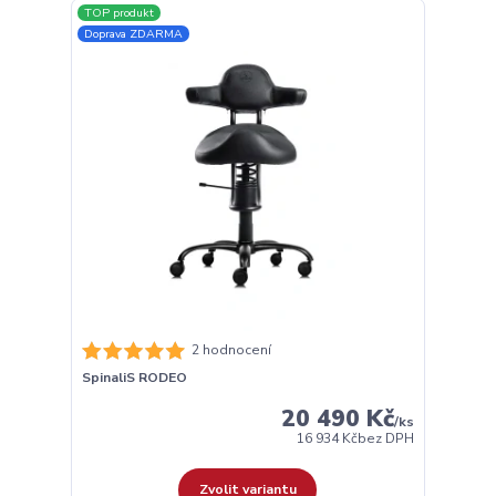
TOP produkt
Doprava ZDARMA
2 hodnocení
SpinaliS RODEO
20 490 Kč
/
ks
16 934 Kč
bez DPH
Zvolit variantu