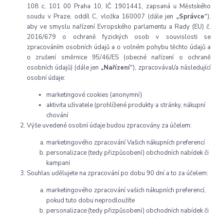
108 c, 101 00 Praha 10, IČ 1901441, zapsaná u Městského
soudu v Praze, oddíl C, vložka 160007
(dále jen
„Správce“
),
aby ve smyslu nařízení Evropského parlamentu a Rady (EU) č.
2016/679 o ochraně fyzických osob v souvislosti se
zpracováním osobních údajů a o volném pohybu těchto údajů a
o zrušení směrnice 95/46/ES (obecné nařízení o ochraně
osobních údajů) (dále jen
„Nařízení“
), zpracovával/a následující
osobní údaje:
marketingové cookies (anonymní)
aktivita uživatele (prohlížené produkty a stránky, nákupní
chování
Výše uvedené osobní údaje budou zpracovány za účelem:
marketingového zpracování Vašich nákupních preferencí
personalizace (tedy přizpůsobení) obchodních nabídek či
kampaní
Souhlas udělujete na zpracování po dobu
90 dní a t
o za účelem:
marketingového zpracování vašich nákupních preferencí,
pokud tuto dobu neprodloužíte
personalizace (tedy přizpůsobení) obchodních nabídek či