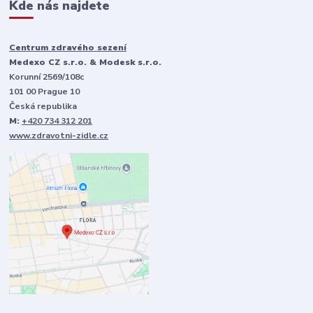
Kde nás najdete
Centrum zdravého sezení
Medexo CZ s.r.o. & Modesk s.r.o.
Korunní 2569/108c
101 00 Prague 10
Česká republika
M:
+420 734 312 201
www.zdravotni-zidle.cz