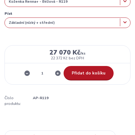
Píst
27 070 Kč
/
ks
22 372 Kč
bez DPH
Přidat do košíku
Číslo
AP-R119
produktu: