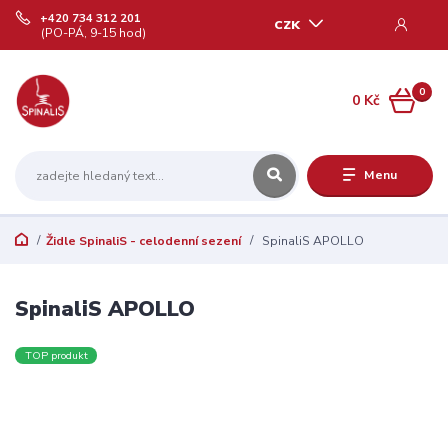
+420 734 312 201
CZK
(PO-PÁ, 9-15 hod)
0
0 Kč
Menu
Židle SpinaliS - celodenní sezení
SpinaliS APOLLO
SpinaliS APOLLO
TOP produkt