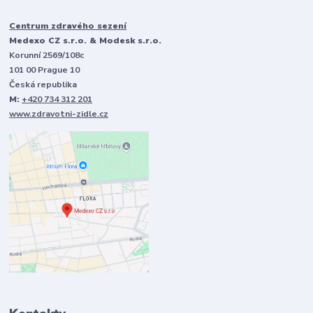
Centrum zdravého sezení
Medexo CZ s.r.o. & Modesk s.r.o.
Korunní 2569/108c
101 00 Prague 10
Česká republika
M:
+420 734 312 201
www.zdravotni-zidle.cz