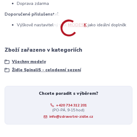
Doprava zdarma
Doporučené příslušenství:
Výškově nastavitelný stůl
MODESK
jako ideální doplněk
Zboží zařazeno v kategoriích
Všechny modely
Židle SpinaliS - celodenní sezení
Chcete poradit s výběrem?
+420 734 312 201
(PO-PÁ, 9-15 hod)
info@zdravotni-zidle.cz