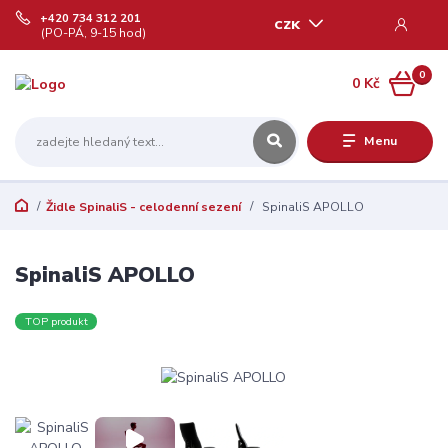
+420 734 312 201
CZK
(PO-PÁ, 9-15 hod)
0
0 Kč
Menu
Židle SpinaliS - celodenní sezení
SpinaliS APOLLO
SpinaliS APOLLO
TOP produkt