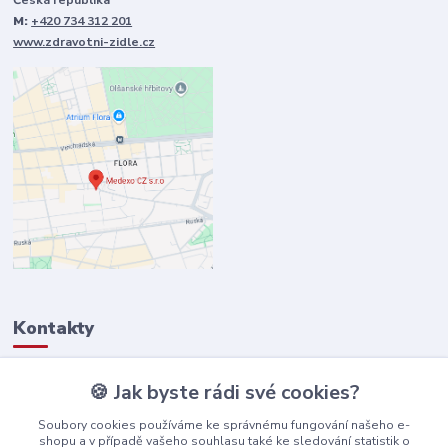
Česká republika
M:
+420 734 312 201
www.zdravotni-zidle.cz
Kontakty
🍪 Jak byste rádi své cookies?
+420 734 312 201
(PO-PÁ, 9-15 hod)
Soubory cookies používáme ke správnému fungování našeho e-
shopu a v případě vašeho souhlasu také ke sledování statistik o
info@zdravotni-zidle.cz