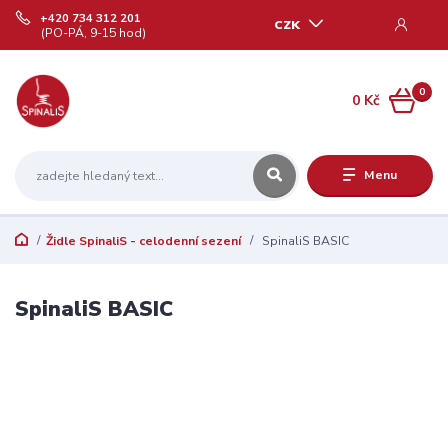
+420 734 312 201
CZK
(PO-PÁ, 9-15 hod)
0
0 Kč
Menu
Židle SpinaliS - celodenní sezení
SpinaliS BASIC
SpinaliS BASIC