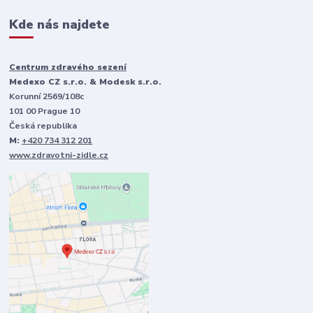
Kde nás najdete
Centrum zdravého sezení
Medexo CZ s.r.o. & Modesk s.r.o.
Korunní 2569/108c
101 00 Prague 10
Česká republika
M:
+420 734 312 201
www.zdravotni-zidle.cz