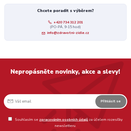
Chcete poradit s výběrem?
+420 734 312 201
(PO-PÁ, 9-15 hod)
info@zdravotni-zidle.cz
Nepropásněte novinky, akce a slevy!
Přihlásit se
Souhlasím se
zpracováním osobních údajů
za účelem rozesílky
newsletteru.