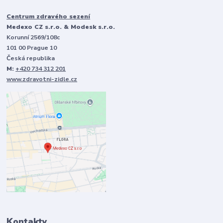
Centrum zdravého sezení
Medexo CZ s.r.o. & Modesk s.r.o.
Korunní 2569/108c
101 00 Prague 10
Česká republika
M:
+420 734 312 201
www.zdravotni-zidle.cz
Kontakty