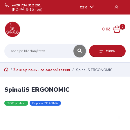
+420 734 312 201
CZK
(PO-PÁ, 9-15 hod)
0
0 Kč
Menu
Židle SpinaliS - celodenní sezení
SpinaliS ERGONOMIC
SpinaliS ERGONOMIC
TOP produkt
Doprava ZDARMA