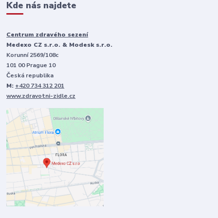
Kde nás najdete
Centrum zdravého sezení
Medexo CZ s.r.o. & Modesk s.r.o.
Korunní 2569/108c
101 00 Prague 10
Česká republika
M:
+420 734 312 201
www.zdravotni-zidle.cz