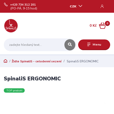
+420 734 312 201
CZK
(PO-PÁ, 9-15 hod)
0
0 Kč
Menu
Židle SpinaliS - celodenní sezení
SpinaliS ERGONOMIC
SpinaliS ERGONOMIC
TOP produkt