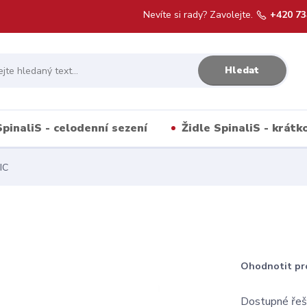
Nevíte si rady? Zavolejte.
+420 73
Hledat
SpinaliS - celodenní sezení
Židle SpinaliS - krát
IC
Ohodnotit pr
Dostupné řeše