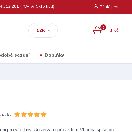
4 312 201
(PO-PÁ, 9-15 hod)
Přihlášení
0
0 Kč
CZK
kodobé sezení
Doplňky
odukt
ní pro všechny! Univerzální provedení: Vhodná spíše pro