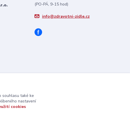
(PO-PÁ, 9-15 hod)
r.o.
info@zdravotni-zidle.cz
 souhlasu také ke
blíbeného nastavení
yužití cookies