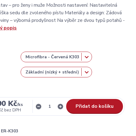
tav – pro ženy i muže Možnosti nastavení: Nastavitelná
ška sedu dle zvoleného pístu Materiály a design: Zádová
oviny – výborná prodyšnost Na výběr ze dvou typů potahů -
ý popis
90 Kč
/
ks
Přidat do košíku
Kč
bez DPH
ER-K303