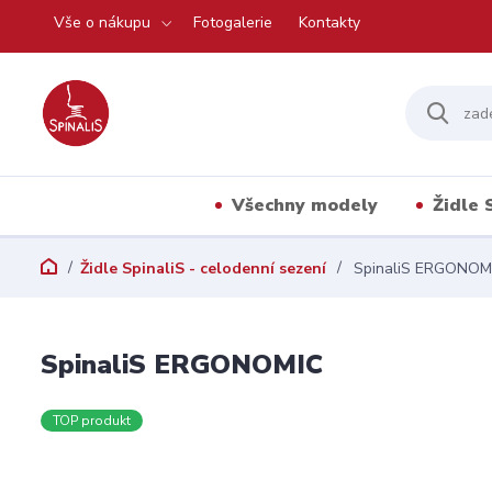
Vše o nákupu
Fotogalerie
Kontakty
Všechny modely
Židle 
Židle SpinaliS - celodenní sezení
SpinaliS ERGONOM
SpinaliS ERGONOMIC
TOP produkt