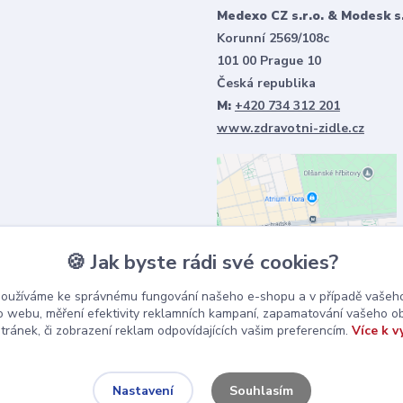
Medexo CZ s.r.o. & Modesk s.
Korunní 2569/108c
101 00 Prague 10
Česká republika
M:
+420 734 312 201
www.zdravotni-zidle.cz
🍪 Jak byste rádi své cookies?
používáme ke správnému fungování našeho e-shopu a v případě vašeho
k o webu, měření efektivity reklamních kampaní, zapamatování vašeho o
stránek, či zobrazení reklam odpovídajících vašim preferencím.
Více k v
Souhlasím
Nastavení