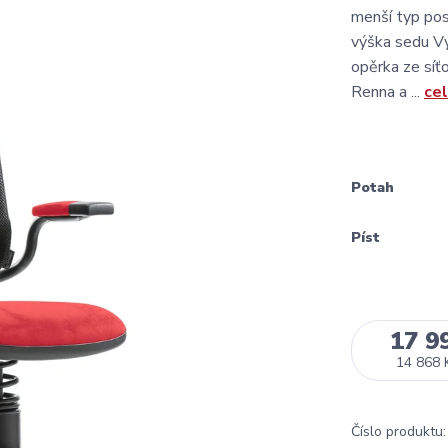
menší typ pos
výška sedu Vý
opěrka ze síť
Renna a ...
cel
Potah
Píst
17 9
14 868 
Číslo produktu: