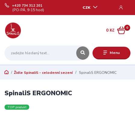
+420 734 312 201
CZK
(PO-PÁ, 9-15 hod)
0
0 Kč
Menu
Židle SpinaliS - celodenní sezení
SpinaliS ERGONOMIC
SpinaliS ERGONOMIC
TOP produkt