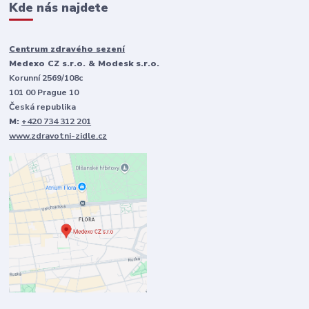
Kde nás najdete
Centrum zdravého sezení
Medexo CZ s.r.o. & Modesk s.r.o.
Korunní 2569/108c
101 00 Prague 10
Česká republika
M:
+420 734 312 201
www.zdravotni-zidle.cz