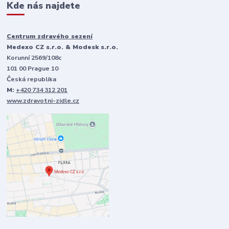
Kde nás najdete
Centrum zdravého sezení
Medexo CZ s.r.o. & Modesk s.r.o.
Korunní 2569/108c
101 00 Prague 10
Česká republika
M:
+420 734 312 201
www.zdravotni-zidle.cz