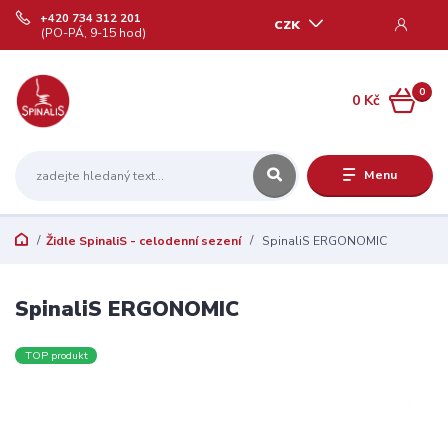
+420 734 312 201
CZK
(PO-PÁ, 9-15 hod)
0
0 Kč
Menu
Židle SpinaliS - celodenní sezení
SpinaliS ERGONOMIC
SpinaliS ERGONOMIC
TOP produkt