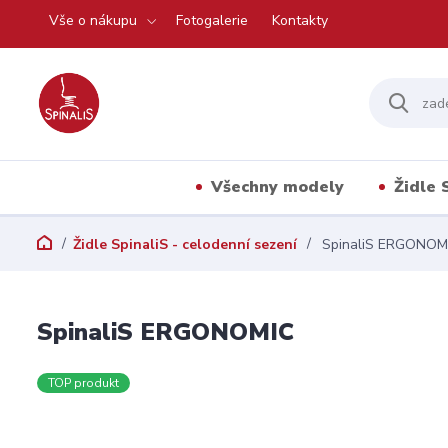
Vše o nákupu
Fotogalerie
Kontakty
Všechny modely
Židle 
Židle SpinaliS - celodenní sezení
SpinaliS ERGONOM
SpinaliS ERGONOMIC
TOP produkt