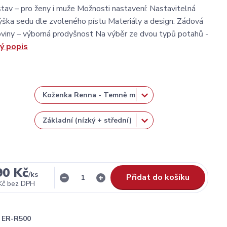
tav – pro ženy i muže Možnosti nastavení: Nastavitelná
ška sedu dle zvoleného pístu Materiály a design: Zádová
oviny – výborná prodyšnost Na výběr ze dvou typů potahů -
ý popis
90 Kč
/
ks
Přidat do košíku
Kč
bez DPH
ER-R500