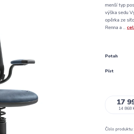
menší typ pos
výška sedu Vý
opěrka ze síť
Renna a ...
cel
Potah
Píst
17 9
14 868 
Číslo produktu: