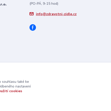
(PO-PÁ, 9-15 hod)
r.o.
info@zdravotni-zidle.cz
 souhlasu také ke
blíbeného nastavení
yužití cookies