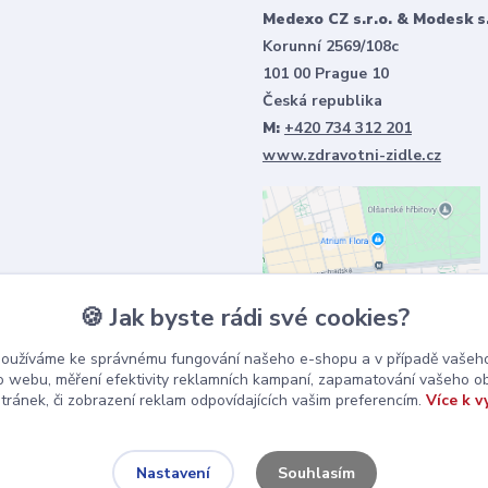
Medexo CZ s.r.o. & Modesk s.
Korunní 2569/108c
101 00 Prague 10
Česká republika
M:
+420 734 312 201
www.zdravotni-zidle.cz
🍪 Jak byste rádi své cookies?
používáme ke správnému fungování našeho e-shopu a v případě vašeho
k o webu, měření efektivity reklamních kampaní, zapamatování vašeho o
stránek, či zobrazení reklam odpovídajících vašim preferencím.
Více k v
Souhlasím
Nastavení