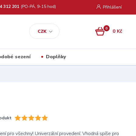
4 312 201
(PO-PÁ, 9-15 hod)
Přihlášení
0
0 Kč
CZK
kodobé sezení
Doplňky
odukt
ní pro všechny! Univerzální provedení: Vhodná spíše pro