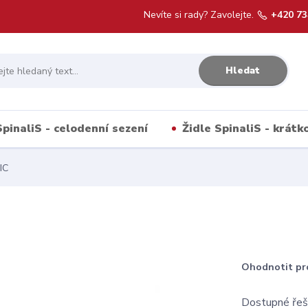
Nevíte si rady? Zavolejte.
+420 73
Hledat
SpinaliS - celodenní sezení
Židle SpinaliS - krát
IC
Ohodnotit pr
Dostupné řeše