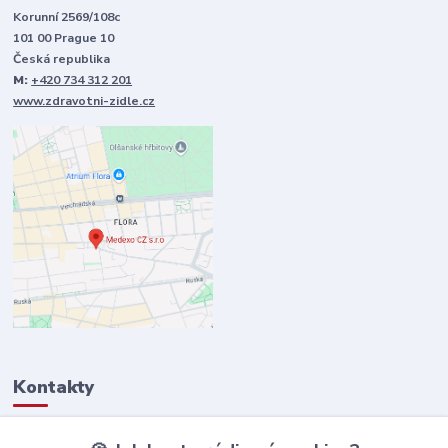
Korunní 2569/108c
101 00 Prague 10
Česká republika
M:
+420 734 312 201
www.zdravotni-zidle.cz
Kontakty
+420 734 312 201