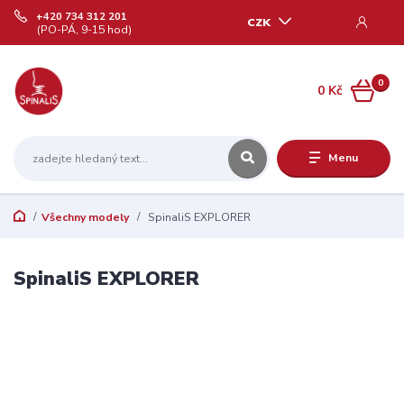
+420 734 312 201
CZK
(PO-PÁ, 9-15 hod)
0
0 Kč
Menu
Všechny modely
SpinaliS EXPLORER
SpinaliS EXPLORER