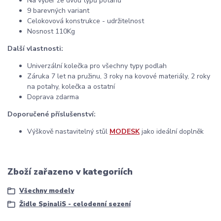
Na výběr ze dvou typů potahů
9 barevných variant
Celokovová konstrukce - udržitelnost
Nosnost 110Kg
Další vlastnosti:
Univerzální kolečka pro všechny typy podlah
Záruka 7 let na pružinu, 3 roky na kovové materiály, 2 roky
na potahy, kolečka a ostatní
Doprava zdarma
Doporučené příslušenství:
Výškově nastavitelný stůl
MODESK
jako ideální doplněk
Zboží zařazeno v kategoriích
Všechny modely
Židle SpinaliS - celodenní sezení