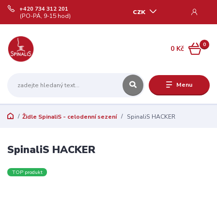
+420 734 312 201
CZK
(PO-PÁ, 9-15 hod)
0
0 Kč
Menu
Židle SpinaliS - celodenní sezení
SpinaliS HACKER
SpinaliS HACKER
TOP produkt