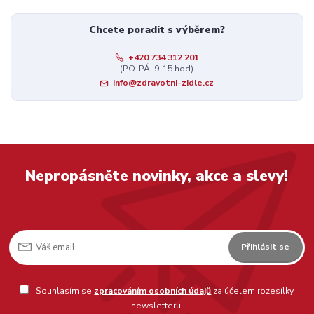
Chcete poradit s výběrem?
+420 734 312 201
(PO-PÁ, 9-15 hod)
info@zdravotni-zidle.cz
Nepropásněte novinky, akce a slevy!
Přihlásit se
Souhlasím se
zpracováním osobních údajů
za účelem rozesílky
newsletteru.