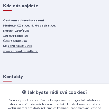
Kde nás najdete
Centrum zdravého sezení
Medexo CZ s.r.o. & Modesk s.r.o.
Korunní 2569/108c
101 00 Prague 10
Česká republika
M:
+420 734 312 201
www.zdravotni-zidle.cz
Kontakty
🍪 Jak byste rádi své cookies?
+420 734 312 201
(PO-PÁ, 9-15 hod)
Soubory cookies používáme ke správnému fungování našeho e-
shopu a v případě vašeho souhlasu také ke sledování statistik o
info@zdravotni-zidle.cz
webu, měření efektivity reklamních kampaní, zapamatování vašeho