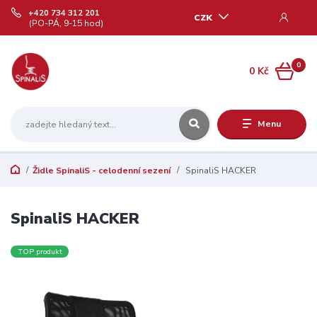
+420 734 312 201
CZK
(PO-PÁ, 9-15 hod)
0
0 Kč
Menu
Židle SpinaliS - celodenní sezení
SpinaliS HACKER
SpinaliS HACKER
TOP produkt