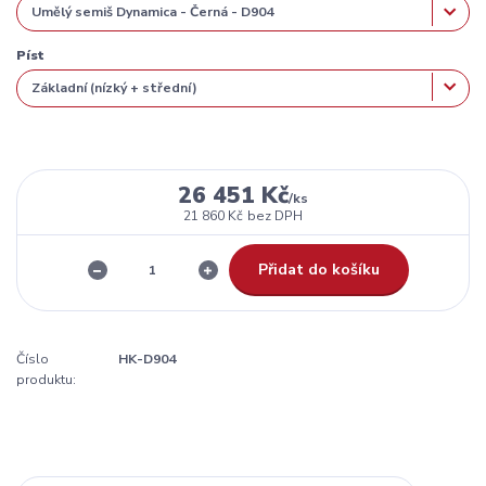
Píst
26 451 Kč
/
ks
21 860 Kč
bez DPH
Přidat do košíku
Číslo
HK-D904
produktu: