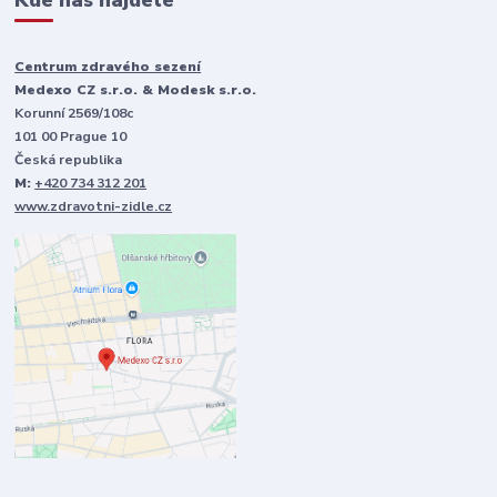
Kde nás najdete
Centrum zdravého sezení
Medexo CZ s.r.o. & Modesk s.r.o.
Korunní 2569/108c
101 00 Prague 10
Česká republika
M:
+420 734 312 201
www.zdravotni-zidle.cz