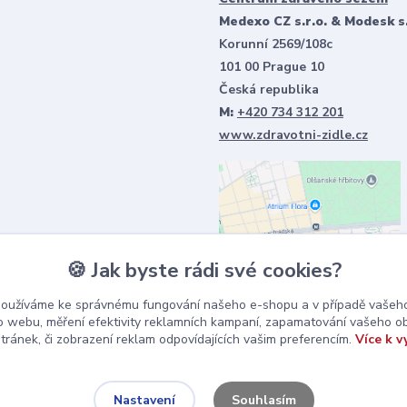
Medexo CZ s.r.o. & Modesk s.
Korunní 2569/108c
101 00 Prague 10
Česká republika
M:
+420 734 312 201
www.zdravotni-zidle.cz
🍪 Jak byste rádi své cookies?
používáme ke správnému fungování našeho e-shopu a v případě vašeho
k o webu, měření efektivity reklamních kampaní, zapamatování vašeho o
stránek, či zobrazení reklam odpovídajících vašim preferencím.
Více k v
Souhlasím
Nastavení