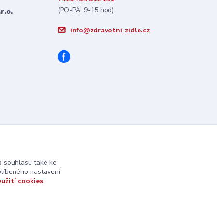
(PO-PÁ, 9-15 hod)
r.o.
info@zdravotni-zidle.cz
 souhlasu také ke
blíbeného nastavení
yužití cookies