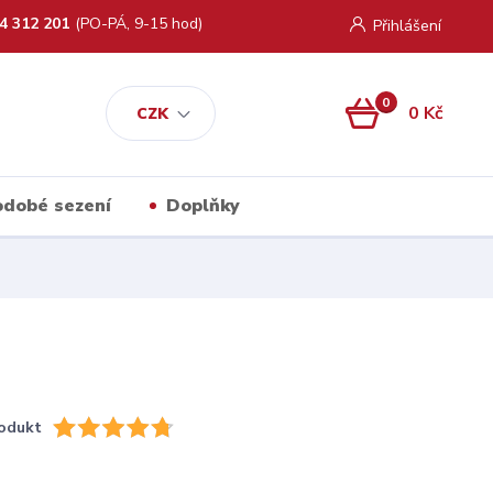
4 312 201
(PO-PÁ, 9-15 hod)
Přihlášení
0
0 Kč
CZK
kodobé sezení
Doplňky
odukt