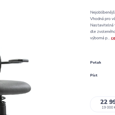
Nejoblíbenějš
Vhodná pro vě
Nastavitelná
dle zvoleného
výborná p...
ce
Potah
Píst
22 9
19 000 