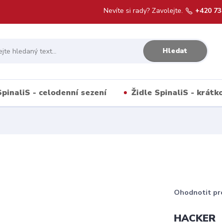
Nevíte si rady? Zavolejte.
+420 73
Hledat
SpinaliS - celodenní sezení
Židle SpinaliS - krát
Ohodnotit pr
HACKER