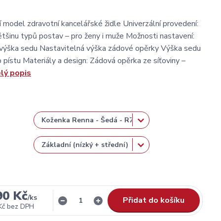
í model zdravotní kancelářské židle Univerzální provedení:
tšinu typů postav – pro ženy i muže Možnosti nastavení:
 výška sedu Nastavitelná výška zádové opěrky Výška sedu
 pístu Materiály a design: Zádová opěrka ze síťoviny –
lý popis
90 Kč
/
ks
Přidat do košíku
Kč
bez DPH