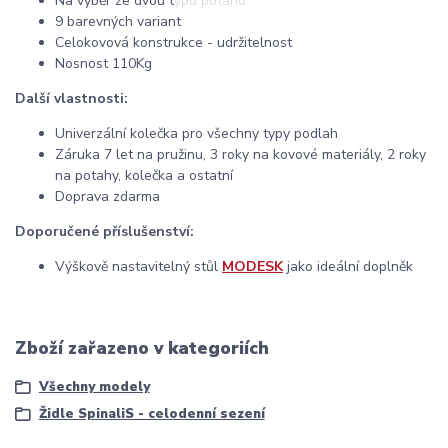
Na výběr ze dvou typů potahů
9 barevných variant
Celokovová konstrukce - udržitelnost
Nosnost 110Kg
Další vlastnosti:
Univerzální kolečka pro všechny typy podlah
Záruka 7 let na pružinu, 3 roky na kovové materiály, 2 roky
na potahy, kolečka a ostatní
Doprava zdarma
Doporučené příslušenství:
Výškově nastavitelný stůl
MODESK
jako ideální doplněk
Zboží zařazeno v kategoriích
Všechny modely
Židle SpinaliS - celodenní sezení