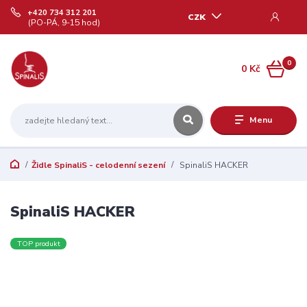
+420 734 312 201
CZK
(PO-PÁ, 9-15 hod)
0
0 Kč
Menu
Židle SpinaliS - celodenní sezení
SpinaliS HACKER
SpinaliS HACKER
TOP produkt