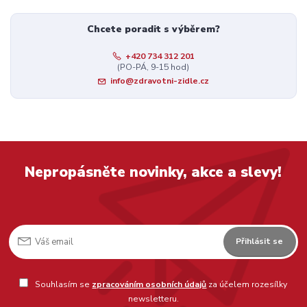
Chcete poradit s výběrem?
+420 734 312 201
(PO-PÁ, 9-15 hod)
info@zdravotni-zidle.cz
Nepropásněte novinky, akce a slevy!
Přihlásit se
Souhlasím se
zpracováním osobních údajů
za účelem rozesílky
newsletteru.