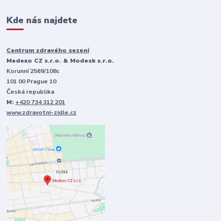
Kde nás najdete
Centrum zdravého sezení
Medexo CZ s.r.o. & Modesk s.r.o.
Korunní 2569/108c
101 00 Prague 10
Česká republika
M:
+420 734 312 201
www.zdravotni-zidle.cz