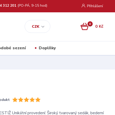
4 312 201
(PO-PÁ, 9-15 hod)
Přihlášení
0
0 Kč
CZK
kodobé sezení
Doplňky
odukt
TIŽ Unikátní provedení: Široký tvarovaný sedák, bederní