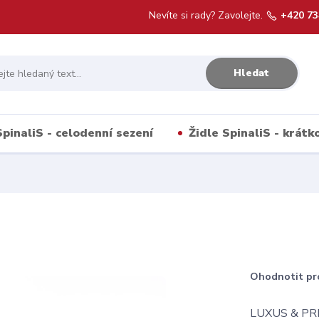
Nevíte si rady? Zavolejte.
+420 73
Hledat
SpinaliS - celodenní sezení
Židle SpinaliS - krát
Ohodnotit pr
LUXUS & PRES