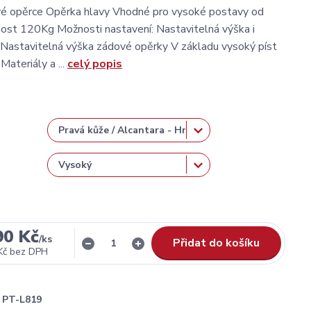
vé opěrce Opěrka hlavy Vhodné pro vysoké postavy od
st 120Kg Možnosti nastavení: Nastavitelná výška i
Nastavitelná výška zádové opěrky V základu vysoký píst
Materiály a ...
celý popis
90 Kč
/
ks
Přidat do košíku
Kč
bez DPH
PT-L819