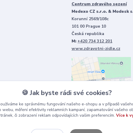
Centrum zdravého sezení
Medexo CZ s.r.o. & Modesk s.
Korunní 2569/108c
101 00 Prague 10
Česká republika
M:
+420 734 312 201
www.zdravotni-zidle.cz
🍪 Jak byste rádi své cookies?
používáme ke správnému fungování našeho e-shopu a v případě vašeho
k o webu, měření efektivity reklamních kampaní, zapamatování vašeho o
stránek, či zobrazení reklam odpovídajících vašim preferencím.
Více k v