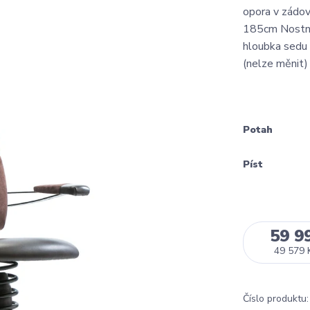
opora v zádo
185cm Nostno
hloubka sedu 
(nelze měnit) 
Potah
Píst
59 9
49 579 
Číslo produktu: