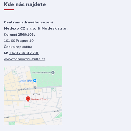
Kde nás najdete
Centrum zdravého sezení
Medexo CZ s.r.o. & Modesk s.r.o.
Korunní 2569/108c
101 00 Prague 10
Česká republika
M:
+420 734 312 201
www.zdravotni-zidle.cz