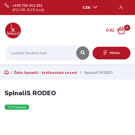
+420 734 312 201
CZK
(PO-PÁ, 9-15 hod)
0
0 Kč
Menu
Židle SpinaliS - krátkodobé sezení
SpinaliS RODEO
SpinaliS RODEO
TOP produkt