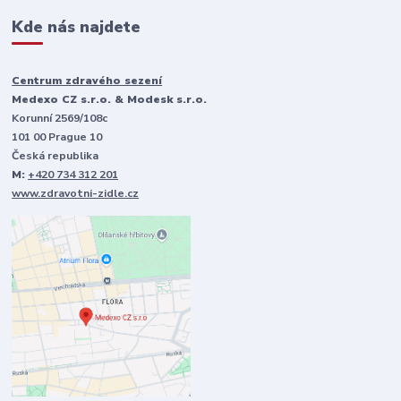
Kde nás najdete
Centrum zdravého sezení
Medexo CZ s.r.o. & Modesk s.r.o.
Korunní 2569/108c
101 00 Prague 10
Česká republika
M:
+420 734 312 201
www.zdravotni-zidle.cz