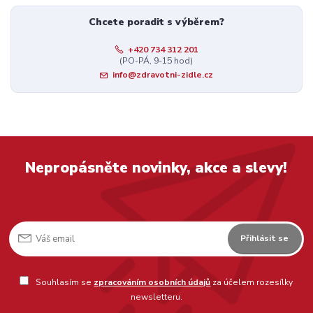
Chcete poradit s výběrem?
+420 734 312 201
(PO-PÁ, 9-15 hod)
info@zdravotni-zidle.cz
Nepropásněte novinky, akce a slevy!
Přihlásit se
Souhlasím se
zpracováním osobních údajů
za účelem rozesílky
newsletteru.