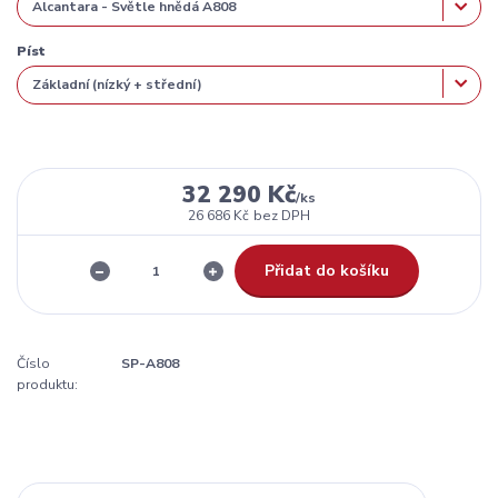
Píst
32 290 Kč
/
ks
26 686 Kč
bez DPH
Přidat do košíku
Číslo
SP-A808
produktu: