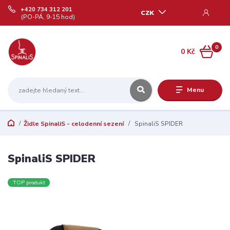
+420 734 312 201
CZK
(PO-PÁ, 9-15 hod)
0
0 Kč
Menu
Židle SpinaliS - celodenní sezení
SpinaliS SPIDER
SpinaliS SPIDER
TOP produkt