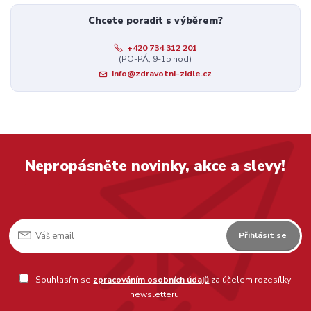
Chcete poradit s výběrem?
+420 734 312 201
(PO-PÁ, 9-15 hod)
info@zdravotni-zidle.cz
Nepropásněte novinky, akce a slevy!
Přihlásit se
Souhlasím se
zpracováním osobních údajů
za účelem rozesílky
newsletteru.