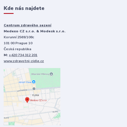
Kde nás najdete
Centrum zdravého sezení
Medexo CZ s.r.o. & Modesk s.r.o.
Korunní 2569/108c
101 00 Prague 10
Česká republika
M:
+420 734 312 201
www.zdravotni-zidle.cz