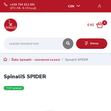
+420 734 312 201
CZK
(PO-PÁ, 9-15 hod)
0
0 Kč
Menu
Židle SpinaliS - celodenní sezení
SpinaliS SPIDER
SpinaliS SPIDER
TOP produkt