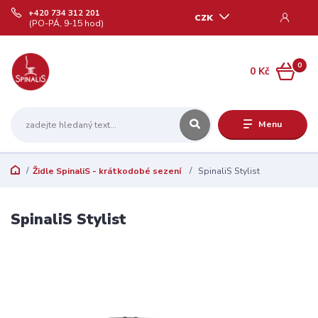
+420 734 312 201
CZK
(PO-PÁ, 9-15 hod)
0
0 Kč
Menu
Židle SpinaliS - krátkodobé sezení
SpinaliS Stylist
SpinaliS Stylist