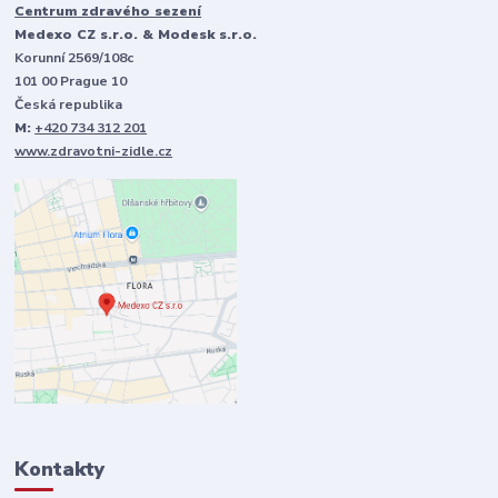
Centrum zdravého sezení
Medexo CZ s.r.o. & Modesk s.r.o.
Korunní 2569/108c
101 00 Prague 10
Česká republika
M:
+420 734 312 201
www.zdravotni-zidle.cz
Kontakty